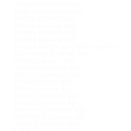
angular,kraken api
angular,кракен api
svelte,kraken api
svelte,кракен api
nextjs,kraken api
nextjs,кракен api
nuxt,kraken api nuxt,кракен
api nestjs,kraken api
nestjs,кракен api
django,kraken api
django,кракен api
flask,kraken api
flask,кракен api
laravel,kraken api
laravel,кракен api
symfony,kraken api
symfony,кракен api
spring,kraken api
spring,кракен api