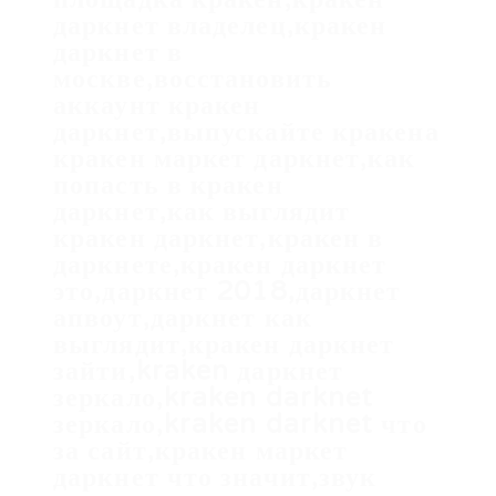
даркнет владелец,кракен
даркнет в
москве,восстановить
аккаунт кракен
даркнет,выпускайте кракена
кракен маркет даркнет,как
попасть в кракен
даркнет,как выглядит
кракен даркнет,кракен в
даркнете,кракен даркнет
это,даркнет 2018,даркнет
апвоут,даркнет как
выглядит,кракен даркнет
зайти,kraken даркнет
зеркало,kraken darknet
зеркало,kraken darknet что
за сайт,кракен маркет
даркнет что значит,звук