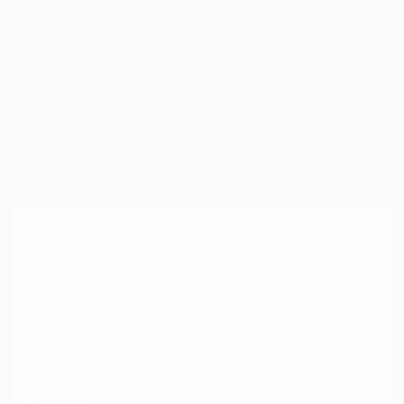
Post New Job
Employer Listing
Employers Grid
SignIn / SignUp
About us
Join the Dragon and Win Big with MSI Giveaway!
#MSIGaming
#MSIDragonMonth
#MSIGiveaway
https://t.co/Rj7dALMB2M
3 years ago
Join the Dragon and Win Big with MSI Giveaway!
#MSIDragonMonth
https://t.co/Rj7dALMB2M
3 years ago
12cm ant？！
https://t.co/RSdNorSzbo