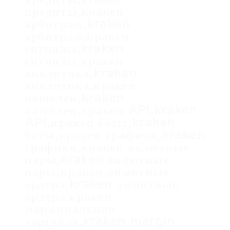
кредиты,кракен
арбитраж,kraken
арбитраж,кракен
сигналы,kraken
сигналы,кракен
аналитика,kraken
аналитика,кракен
кошелек,kraken
кошелек,кракен API,kraken
API,кракен боты,kraken
боты,кракен графики,kraken
графики,кракен валютные
пары,kraken валютные
пары,кракен лимитные
ордера,kraken лимитные
ордера,кракен
маржинальная
торговля,kraken margin