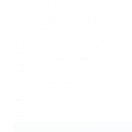
крупным в СНГ. Если вы ищете ресурс, где можно
приобрести любые товары, то Kraken – отличный
выбор. Здесь каждый клиент сможет подобрать
подходящий для себя товар или отдельную
категорию товаров. Сама площадка полностью
анонимна и безопасна. Здесь вы можете совершать
покупки, не беспокоясь о потере средств или
личных данных. Кроме того, Kraken onion
является не частным магазином, а своеобразным
маркетплейсом. Тут
kraken api tide
выложены
товары тысяч продавцов и магазинов, и всегда
можно найти выгодное предложение для себя. При
выборе товаров и услуг рекомендуется
рассматривать разные предложения, так как на
площадке представлены карточки от разных
торговцев. Наши актуальные зеркала Kraken
звук
кракен даркнет
https://kraken5.pwоткроют доступ
к сайту в течение нескольких секунд. vk2.at.
кракен даркнет телеграм