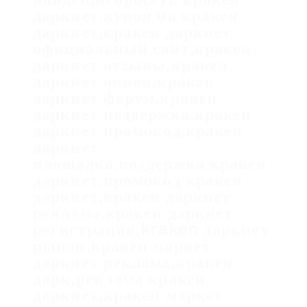
даркнет,купон на кракен
даркнет,кракен даркнет
официальный сайт,кракен
даркнет отзывы,кракен
даркнет онион,кракен
даркнет форум,кракен
даркнет поддержка,кракен
даркнет промокод,кракен
даркнет
площадка,поддержка кракен
даркнет,промокод кракен
даркнет,кракен даркнет
реклама,кракен даркнет
регистрация,kraken даркнет
рынок,кракен маркет
даркнет реклама,кракен
дарк,реклама кракен
даркнет,кракен маркет