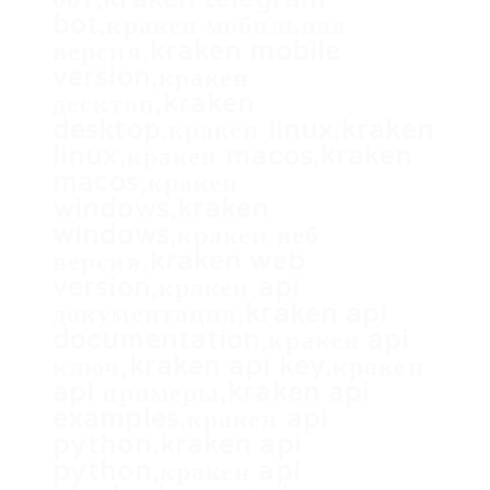
bot,кракен мобильная
версия,kraken mobile
version,кракен
десктоп,kraken
desktop,кракен linux,kraken
linux,кракен macos,kraken
macos,кракен
windows,kraken
windows,кракен веб
версия,kraken web
version,кракен api
документация,kraken api
documentation,кракен api
ключ,kraken api key,кракен
api примеры,kraken api
examples,кракен api
python,kraken api
python,кракен api