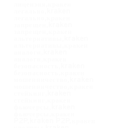
лицензия,кракен
легально,kraken
легально,кракен
запрещен,kraken
запрещен,кракен
альтернативы,kraken
альтернативы,кракен
аналоги,kraken
аналоги,кракен
безопасность,kraken
безопасность,кракен
мошенничество,kraken
мошенничество,кракен
стейкинг,kraken
стейкинг,кракен
фьючерсы,kraken
фьючерсы,кракен
P2P,kraken P2P,кракен
кредиты,kraken