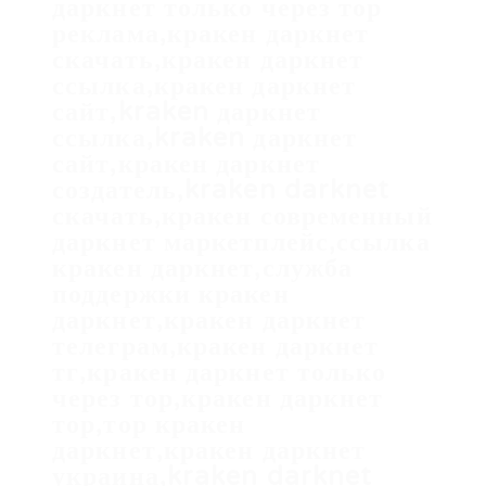
даркнет только через тор
реклама,кракен даркнет
скачать,кракен даркнет
ссылка,кракен даркнет
сайт,kraken даркнет
ссылка,kraken даркнет
сайт,кракен даркнет
создатель,kraken darknet
скачать,кракен современный
даркнет маркетплейс,ссылка
кракен даркнет,служба
поддержки кракен
даркнет,кракен даркнет
телеграм,кракен даркнет
тг,кракен даркнет только
через тор,кракен даркнет
тор,тор кракен
даркнет,кракен даркнет
украина,kraken darknet