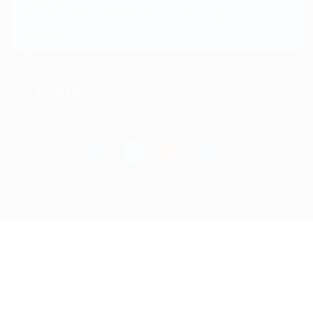
3 years ago
https://t.co/iaAly2GIP8
Oh this is hilarious 😂
3 years ago
@fatejsin
Share Share U © 2020, All Right Reserved.