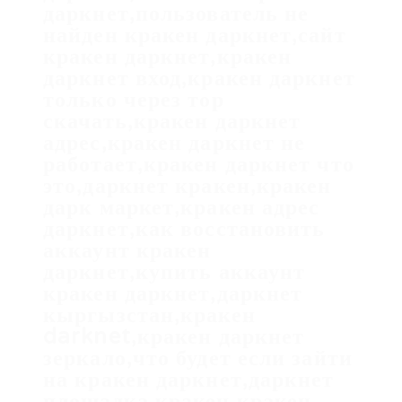
даркнет,пользователь не
найден кракен даркнет,сайт
кракен даркнет,кракен
даркнет вход,кракен даркнет
только через тор
скачать,кракен даркнет
адрес,кракен даркнет не
работает,кракен даркнет что
это,даркнет кракен,кракен
дарк маркет,кракен адрес
даркнет,как восстановить
аккаунт кракен
даркнет,купить аккаунт
кракен даркнет,даркнет
кыргызстан,кракен
darknet,кракен даркнет
зеркало,что будет если зайти
на кракен даркнет,даркнет
площадка кракен,кракен