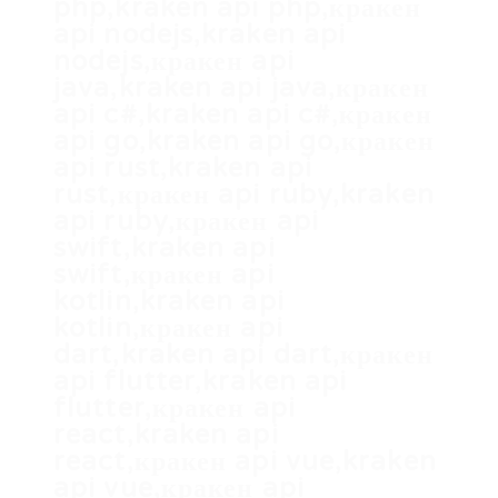
php,kraken api php,кракен
api nodejs,kraken api
nodejs,кракен api
java,kraken api java,кракен
api c#,kraken api c#,кракен
api go,kraken api go,кракен
api rust,kraken api
rust,кракен api ruby,kraken
api ruby,кракен api
swift,kraken api
swift,кракен api
kotlin,kraken api
kotlin,кракен api
dart,kraken api dart,кракен
api flutter,kraken api
flutter,кракен api
react,kraken api
react,кракен api vue,kraken
api vue,кракен api