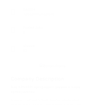
Sectors
Telecommunications
Posted Jobs
0
Viewed
87
Company Description
Как КРАКЕН превращает данные в ваши
преимущества
Кракен – авторитетный портал анонимной
торговой площадки, считающийся наиболее