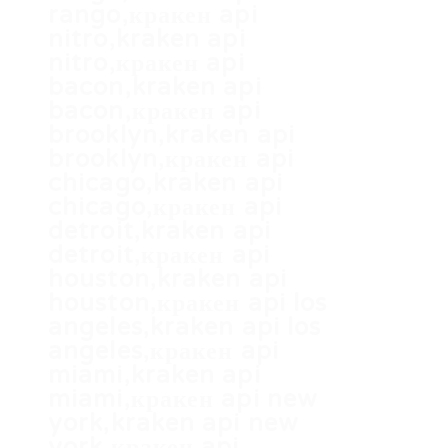
rango,кракен api
nitro,kraken api
nitro,кракен api
bacon,kraken api
bacon,кракен api
brooklyn,kraken api
brooklyn,кракен api
chicago,kraken api
chicago,кракен api
detroit,kraken api
detroit,кракен api
houston,kraken api
houston,кракен api los
angeles,kraken api los
angeles,кракен api
miami,kraken api
miami,кракен api new
york,kraken api new
york,кракен api