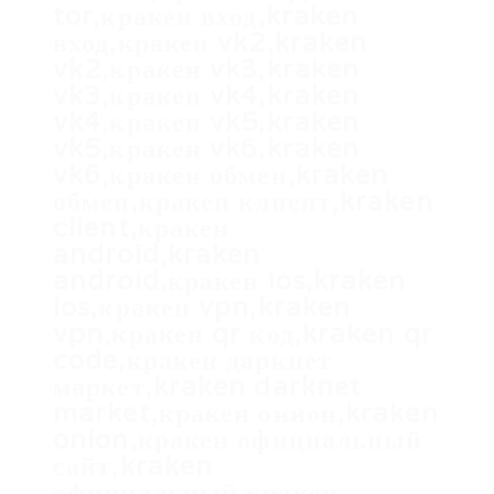
tor,кракен вход,kraken
вход,кракен vk2,kraken
vk2,кракен vk3,kraken
vk3,кракен vk4,kraken
vk4,кракен vk5,kraken
vk5,кракен vk6,kraken
vk6,кракен обмен,kraken
обмен,кракен клиент,kraken
client,кракен
android,kraken
android,кракен ios,kraken
ios,кракен vpn,kraken
vpn,кракен qr код,kraken qr
code,кракен даркнет
маркет,kraken darknet
market,кракен онион,kraken
onion,кракен официальный
сайт,kraken
официальный,кракен