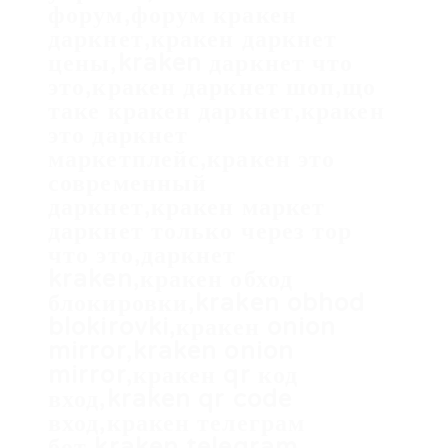
форум,форум кракен
даркнет,кракен даркнет
цены,kraken даркнет что
это,кракен даркнет шоп,що
таке кракен даркнет,кракен
это даркнет
маркетплейс,кракен это
современный
даркнет,кракен маркет
даркнет только через тор
что это,даркнет
kraken,кракен обход
блокировки,kraken obhod
blokirovki,кракен onion
mirror,kraken onion
mirror,кракен qr код
вход,kraken qr code
вход,кракен телеграм
бот,kraken telegram