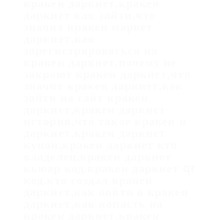
кракен даркнет,кракен
даркнет как зайти,что
значит кракен маркет
даркнет,как
зарегистрироваться на
кракен даркнет,почему не
закроют кракен даркнет,что
значит кракен даркнет,как
зайти на сайт кракен
даркнет,кракен даркнет
история,что такое кракен и
даркнет,кракен даркнет
купон,кракен даркнет кто
владелец,кракен даркнет
кьюар код,кракен даркнет qr
код,кто создал кракен
даркнет,как войти в кракен
даркнет,как попасть на
кракен даркнет,кракен