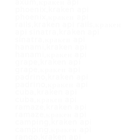
axum,кракен api
phoenix,kraken api
phoenix,кракен api
rails,kraken api rails,кракен
api sinatra,kraken api
sinatra,кракен api
hanami,kraken api
hanami,кракен api
grape,kraken api
grape,кракен api
padrino,kraken api
padrino,кракен api
cuba,kraken api
cuba,кракен api
ramaze,kraken api
ramaze,кракен api
camping,kraken api
camping,кракен api
rango,kraken api