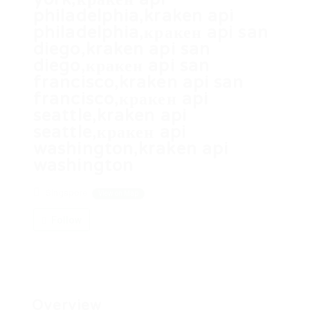
philadelphia,kraken api
philadelphia,кракен api san
diego,kraken api san
diego,кракен api san
francisco,kraken api san
francisco,кракен api
seattle,kraken api
seattle,кракен api
washington,kraken api
washington
Singapore
View on Map
Follow
Overview