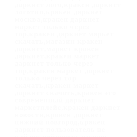
даркнет лого,кракен даркнет
логотип,кракен даркнет
москва,кракен даркнет
маркет только через
тор,кракен даркнет маркет
скачать,магазин кракен
даркнет,маркет кракен
даркнет,кракен маркет
даркнет только через
тор,кракен маркет даркнет
только через тор
скачать,кракен маркет
даркнет скачать,кракен это
современный даркнет
маркетплейс,кракен даркнет
новости,кракен даркнет
нижний новгород,кракен
даркнет пользователь не
найден,нейросеть кракен