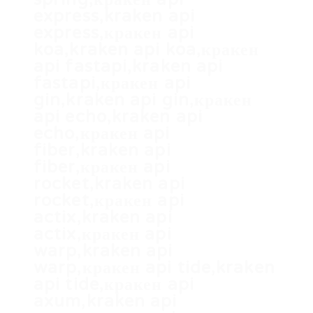
express,kraken api
express,кракен api
koa,kraken api koa,кракен
api fastapi,kraken api
fastapi,кракен api
gin,kraken api gin,кракен
api echo,kraken api
echo,кракен api
fiber,kraken api
fiber,кракен api
rocket,kraken api
rocket,кракен api
actix,kraken api
actix,кракен api
warp,kraken api
warp,кракен api tide,kraken
api tide,кракен api
axum,kraken api