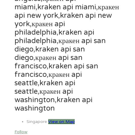
miami,kraken api miami,кракен
api new york,kraken api new
york,кракен api
philadelphia,kraken api
philadelphia,кракен api san
diego,kraken api san
diego,кракен api san
francisco,kraken api san
francisco,кракен api
seattle,kraken api
seattle,кракен api
washington,kraken api
washington
Singapore
View on Map
Follow