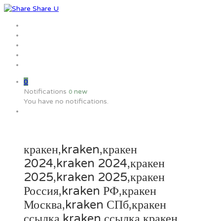
Home
Jobs
Employers
Candidate
MW Training
0
Notifications
new
0
You have no notifications.
кракен,kraken,кракен
2024,kraken 2024,кракен
2025,kraken 2025,кракен
Россия,kraken РФ,кракен
Москва,kraken СПб,кракен
ссылка,kraken ссылка,кракен