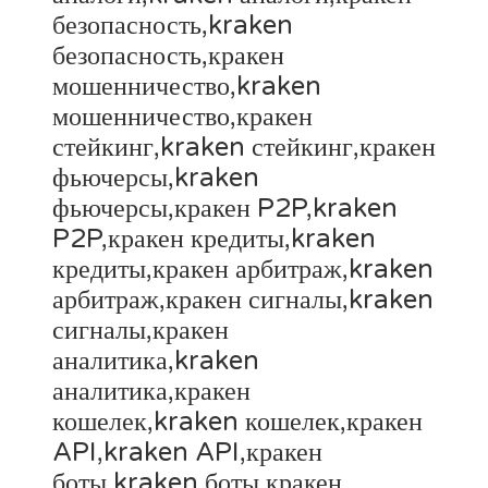
безопасность,kraken
безопасность,кракен
мошенничество,kraken
мошенничество,кракен
стейкинг,kraken стейкинг,кракен
фьючерсы,kraken
фьючерсы,кракен P2P,kraken
P2P,кракен кредиты,kraken
кредиты,кракен арбитраж,kraken
арбитраж,кракен сигналы,kraken
сигналы,кракен
аналитика,kraken
аналитика,кракен
кошелек,kraken кошелек,кракен
API,kraken API,кракен
боты,kraken боты,кракен