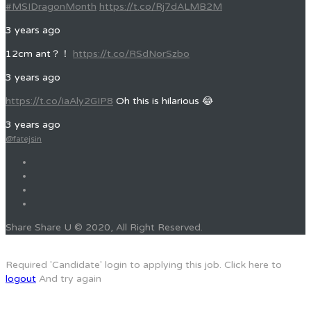
#MSIDragonMonth
https://t.co/Rj7dALMB2M
3 years ago
12cm ant？！
https://t.co/RSdNorSzbo
3 years ago
https://t.co/iaAly2GIP8
Oh this is hilarious 😂
3 years ago
@fatejsin
Share Share U © 2020, All Right Reserved.
Required 'Candidate' login to applying this job.
Click here to
logout
And try again