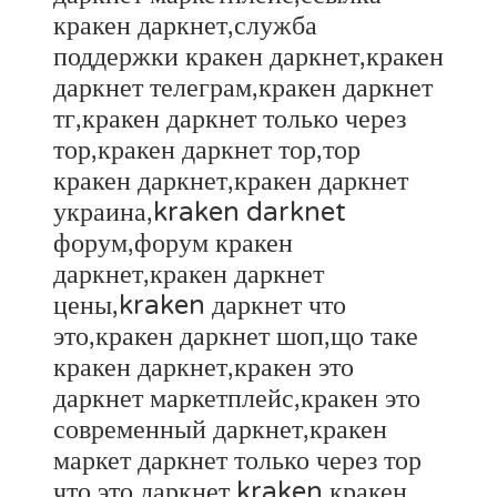
кракен даркнет,служба
поддержки кракен даркнет,кракен
даркнет телеграм,кракен даркнет
тг,кракен даркнет только через
тор,кракен даркнет тор,тор
кракен даркнет,кракен даркнет
украина,kraken darknet
форум,форум кракен
даркнет,кракен даркнет
цены,kraken даркнет что
это,кракен даркнет шоп,що таке
кракен даркнет,кракен это
даркнет маркетплейс,кракен это
современный даркнет,кракен
маркет даркнет только через тор
что это,даркнет kraken,кракен