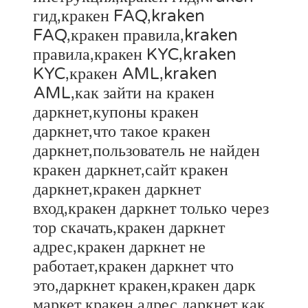
гид,кракен FAQ,kraken
FAQ,кракен правила,kraken
правила,кракен KYC,kraken
KYC,кракен AML,kraken
AML,как зайти на кракен
даркнет,купоны кракен
даркнет,что такое кракен
даркнет,пользователь не найден
кракен даркнет,сайт кракен
даркнет,кракен даркнет
вход,кракен даркнет только через
тор скачать,кракен даркнет
адрес,кракен даркнет не
работает,кракен даркнет что
это,даркнет кракен,кракен дарк
маркет,кракен адрес даркнет,как