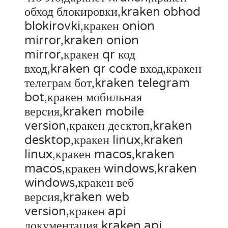
обход блокировки,kraken obhod
blokirovki,кракен onion
mirror,kraken onion
mirror,кракен qr код
вход,kraken qr code вход,кракен
телеграм бот,kraken telegram
bot,кракен мобильная
версия,kraken mobile
version,кракен десктоп,kraken
desktop,кракен linux,kraken
linux,кракен macos,kraken
macos,кракен windows,kraken
windows,кракен веб
версия,kraken web
version,кракен api
документация,kraken api