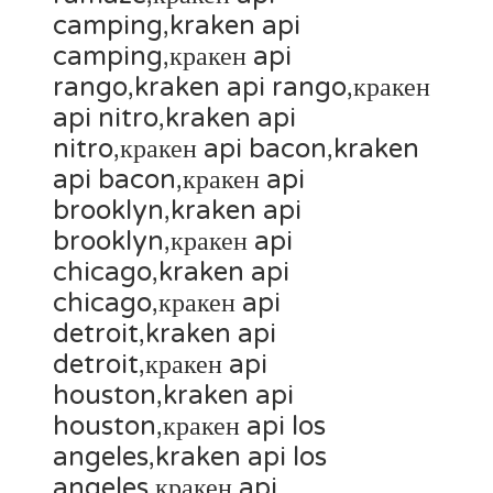
camping,kraken api
camping,кракен api
rango,kraken api rango,кракен
api nitro,kraken api
nitro,кракен api bacon,kraken
api bacon,кракен api
brooklyn,kraken api
brooklyn,кракен api
chicago,kraken api
chicago,кракен api
detroit,kraken api
detroit,кракен api
houston,kraken api
houston,кракен api los
angeles,kraken api los
angeles,кракен api