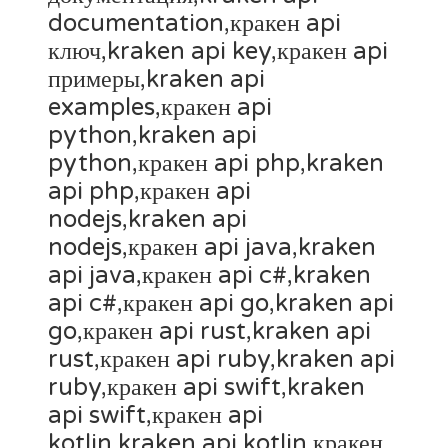
documentation,кракен api
ключ,kraken api key,кракен api
примеры,kraken api
examples,кракен api
python,kraken api
python,кракен api php,kraken
api php,кракен api
nodejs,kraken api
nodejs,кракен api java,kraken
api java,кракен api c#,kraken
api c#,кракен api go,kraken api
go,кракен api rust,kraken api
rust,кракен api ruby,kraken api
ruby,кракен api swift,kraken
api swift,кракен api
kotlin,kraken api kotlin,кракен