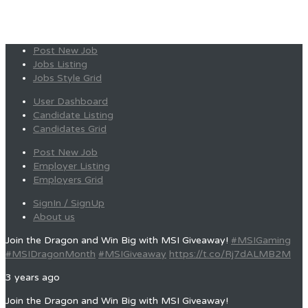
Post New Job
Jobs Listing
Jobs Style Grid
User Dashboard
Candidate Listing
Candidates Grid
Post New Job
Employer Listing
Employers Grid
SignIn / SignUp
About us
Join the Dragon and Win Big with MSI Giveaway!
#MSIGaming
#MSIDragonMonth
#MSIGiveaway
https://t.co/Rj7dALMB2M
3 years ago
Join the Dragon and Win Big with MSI Giveaway!