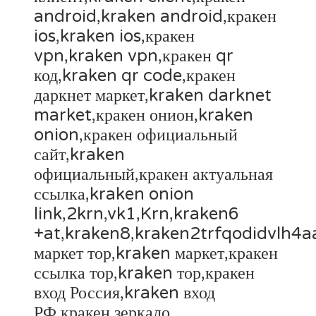
android,kraken android,кракен
ios,kraken ios,кракен
vpn,kraken vpn,кракен qr
код,kraken qr code,кракен
даркнет маркет,kraken darknet
market,кракен онион,kraken
onion,кракен официальный
сайт,kraken
официальный,кракен актуальная
ссылка,kraken onion
link,2krn,vk1,Krn,kraken6
+at,kraken8,kraken2trfqodidvlh4
маркет тор,kraken маркет,кракен
ссылка тор,kraken тор,кракен
вход Россия,kraken вход
РФ,кракен зеркало