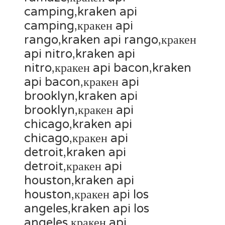
camping,kraken api
camping,кракен api
rango,kraken api rango,кракен
api nitro,kraken api
nitro,кракен api bacon,kraken
api bacon,кракен api
brooklyn,kraken api
brooklyn,кракен api
chicago,kraken api
chicago,кракен api
detroit,kraken api
detroit,кракен api
houston,kraken api
houston,кракен api los
angeles,kraken api los
angeles,кракен api