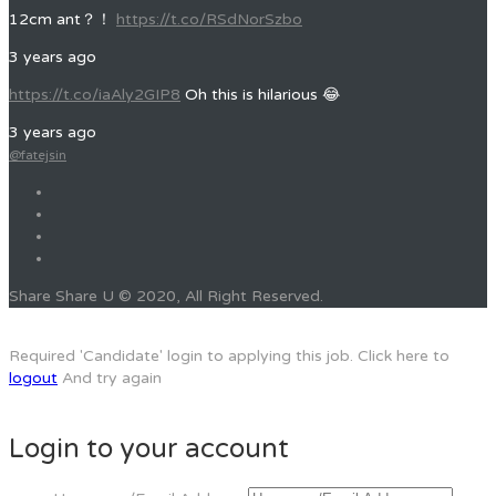
12cm ant？！
https://t.co/RSdNorSzbo
3 years ago
https://t.co/iaAly2GIP8
Oh this is hilarious 😂
3 years ago
@fatejsin
Share Share U © 2020, All Right Reserved.
Required 'Candidate' login to applying this job.
Click here to
logout
And try again
Login to your account