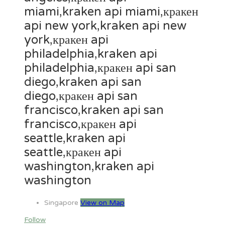
miami,kraken api miami,кракен
api new york,kraken api new
york,кракен api
philadelphia,kraken api
philadelphia,кракен api san
diego,kraken api san
diego,кракен api san
francisco,kraken api san
francisco,кракен api
seattle,kraken api
seattle,кракен api
washington,kraken api
washington
Singapore
View on Map
Follow