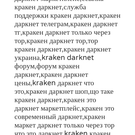
кракен даркнет,служба
поддержки кракен даркнет,кракен
даркнет телеграм,кракен даркнет
тг,кракен даркнет только через
тор,кракен даркнет тор,тор
кракен даркнет,кракен даркнет
украина,kraken darknet
форум,форум кракен
даркнет,кракен даркнет
цены,kraken даркнет что
это,кракен даркнет шоп,що таке
кракен даркнет,кракен это
даркнет маркетплейс,кракен это
современный даркнет,кракен
маркет даркнет только через тор
что это,даркнет kraken,кракен