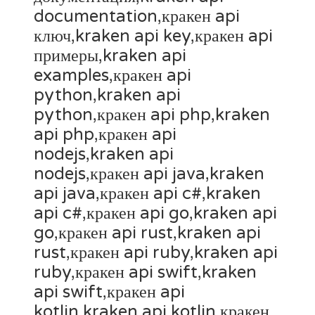
documentation,кракен api
ключ,kraken api key,кракен api
примеры,kraken api
examples,кракен api
python,kraken api
python,кракен api php,kraken
api php,кракен api
nodejs,kraken api
nodejs,кракен api java,kraken
api java,кракен api c#,kraken
api c#,кракен api go,kraken api
go,кракен api rust,kraken api
rust,кракен api ruby,kraken api
ruby,кракен api swift,kraken
api swift,кракен api
kotlin,kraken api kotlin,кракен