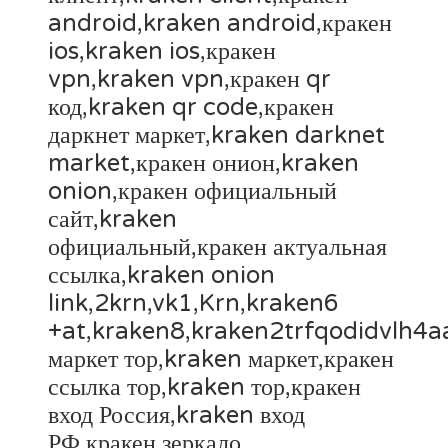
android,kraken android,кракен
ios,kraken ios,кракен
vpn,kraken vpn,кракен qr
код,kraken qr code,кракен
даркнет маркет,kraken darknet
market,кракен онион,kraken
onion,кракен официальный
сайт,kraken
официальный,кракен актуальная
ссылка,kraken onion
link,2krn,vk1,Krn,kraken6
+at,kraken8,kraken2trfqodidvlh4
маркет тор,kraken маркет,кракен
ссылка тор,kraken тор,кракен
вход Россия,kraken вход
РФ,кракен зеркало