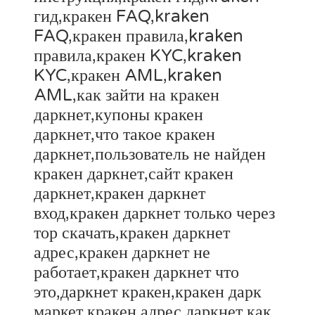
гид,кракен FAQ,kraken
FAQ,кракен правила,kraken
правила,кракен KYC,kraken
KYC,кракен AML,kraken
AML,как зайти на кракен
даркнет,купоны кракен
даркнет,что такое кракен
даркнет,пользователь не найден
кракен даркнет,сайт кракен
даркнет,кракен даркнет
вход,кракен даркнет только через
тор скачать,кракен даркнет
адрес,кракен даркнет не
работает,кракен даркнет что
это,даркнет кракен,кракен дарк
маркет,кракен адрес даркнет,как