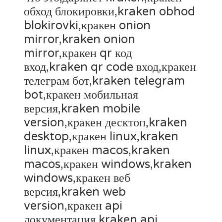
обход блокировки,kraken obhod
blokirovki,кракен onion
mirror,kraken onion
mirror,кракен qr код
вход,kraken qr code вход,кракен
телеграм бот,kraken telegram
bot,кракен мобильная
версия,kraken mobile
version,кракен десктоп,kraken
desktop,кракен linux,kraken
linux,кракен macos,kraken
macos,кракен windows,kraken
windows,кракен веб
версия,kraken web
version,кракен api
документация,kraken api