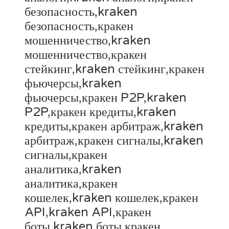
безопасность,kraken
безопасность,кракен
мошенничество,kraken
мошенничество,кракен
стейкинг,kraken стейкинг,кракен
фьючерсы,kraken
фьючерсы,кракен P2P,kraken
P2P,кракен кредиты,kraken
кредиты,кракен арбитраж,kraken
арбитраж,кракен сигналы,kraken
сигналы,кракен
аналитика,kraken
аналитика,кракен
кошелек,kraken кошелек,кракен
API,kraken API,кракен
боты,kraken боты,кракен