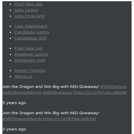
Post New Job
Jobs Listing
Jobs Style Grid
User Dashboard
Candidate Listing
Candidates Grid
Post New Job
Employer Listing
Employers Grid
SignIn / SignUp
About us
Join the Dragon and Win Big with MSI Giveaway!
#MSIGaming
#MSIDragonMonth
#MSIGiveaway
https://t.co/Rj7dALMB2M
3 years ago
Join the Dragon and Win Big with MSI Giveaway!
#MSIDragonMonth
https://t.co/Rj7dALMB2M
3 years ago