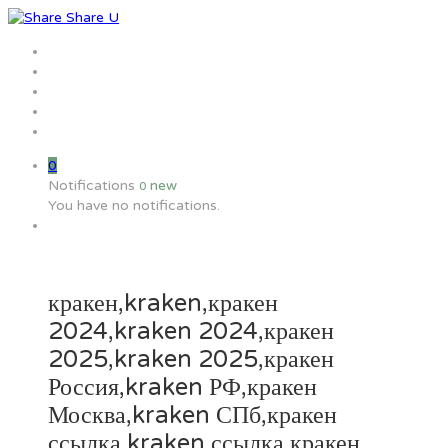
Home
Jobs
Employers
Candidate
MW Training
0
Notifications
new
0
You have no notifications.
кракен,kraken,кракен
2024,kraken 2024,кракен
2025,kraken 2025,кракен
Россия,kraken РФ,кракен
Москва,kraken СПб,кракен
ссылка,kraken ссылка,кракен