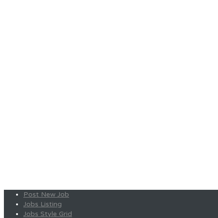
Post New Job
Jobs Listing
Jobs Style Grid