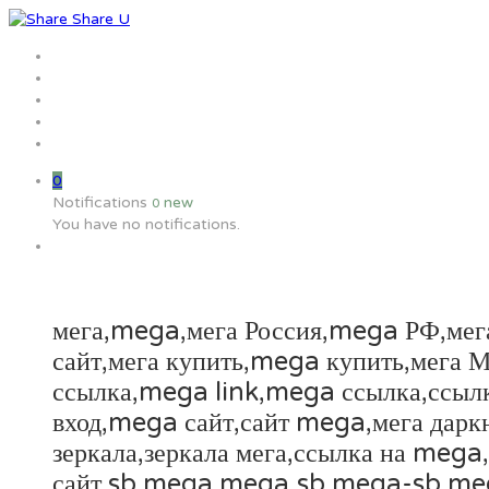
Home
Jobs
Employers
Candidate
MW Training
0
Notifications
new
0
You have no notifications.
мега,mega,мега Россия,mega РФ,мега
сайт,мега купить,mega купить,мега 
ссылка,mega link,mega ссылка,ссылк
вход,mega сайт,сайт mega,мега даркн
зеркала,зеркала мега,ссылка на m
сайт,sb mega,mega.sb,mega-sb,mega