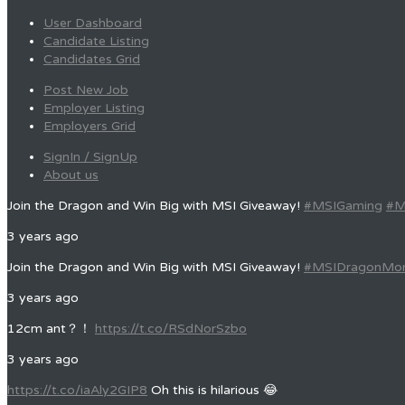
User Dashboard
Candidate Listing
Candidates Grid
Post New Job
Employer Listing
Employers Grid
SignIn / SignUp
About us
Join the Dragon and Win Big with MSI Giveaway!
#MSIGaming
#M
3 years ago
Join the Dragon and Win Big with MSI Giveaway!
#MSIDragonMo
3 years ago
12cm ant？！
https://t.co/RSdNorSzbo
3 years ago
https://t.co/iaAly2GIP8
Oh this is hilarious 😂