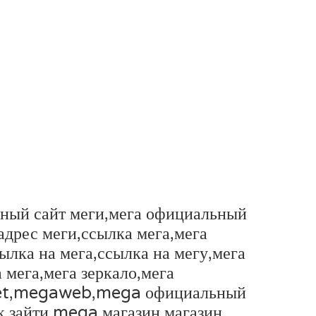
ьный сайт меги,мега официальный
дрес меги,ссылка мега,мега
лка на мега,ссылка на мегу,мега
мега,мега зеркало,мега
rket,megaweb,mega официальный
 зайти,mega магазин,магазин