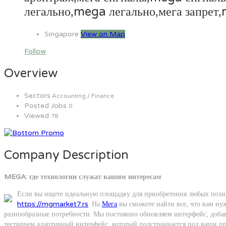
легально,mega легально,мега запрет
Singapore
View on Map
Follow
Overview
Sectors
Accounting / Finance
Posted Jobs
0
Viewed
78
Company Description
MEGA: где технологии служат вашим интересам
Если вы ищете идеальную площадку для приобретения любых пози
https://mgmarket7.rs
. На
Мега
вы сможете найти все, что вам ну
разнообразные потребности. Мы постоянно обновляем интерфейс, добавл
тестируем адаптивный интерфейс, который подстраивается под ваши п