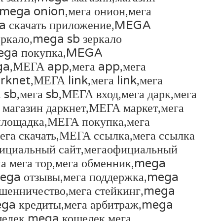
mega onion,мега онион,мега
 скачать приложение,MEGA
ркало,mega sb зеркало
mega покупка,MEGA
ga,МЕГА app,мега app,мега
net,МЕГА link,мега link,мега
b,мега sb,МЕГА вход,мега дарк,мега
 магазин даркнет,МЕГА маркет,мега
лощадка,МЕГА покупка,мега
ега скачать,МЕГА ссылка,мега ссылка
ициальный сайт,мегаофициальный
на мега тор,мега обменник,mega
mega отзывы,мега поддержка,mega
ошенничество,мега стейкинг,mega
ga кредиты,мега арбитраж,mega
шелек,mega кошелек,мега