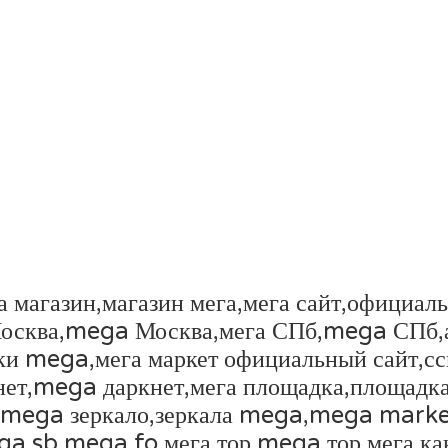
 магазин,магазин мега,мега сайт,официал
Москва,mega Москва,мега СПб,mega СПб,а
и mega,мега маркет официальный сайт,ссы
ет,mega даркнет,мега площадка,площадка 
ega,mega зеркало,зеркала mega,mega ma
 sb,mega fo,мега тор,mega тор,мега как