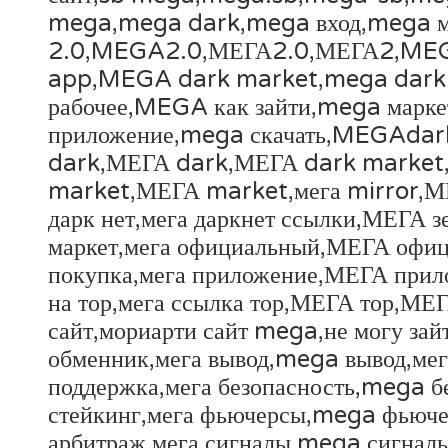
mega,mega dark,mega вход,mega мор
2.0,MEGA2.0,МЕГА2.0,МЕГА2,MEGA
app,MEGA dark market,mega dark с
рабочее,MEGA как зайти,mega мар
приложение,mega скачать,MEGAdark
dark,МЕГА dark,МЕГА dark market,м
market,МЕГА market,мега mirror,МЕ
дарк нет,мега даркнет ссылки,МЕГА з
маркет,мега официальный,МЕГА офи
покупка,мега приложение,МЕГА прило
на тор,мега ссылка тор,МЕГА тор,М
сайт,мориарти сайт mega,не могу за
обменник,мега вывод,mega вывод,ме
поддержка,мега безопасность,mega 
стейкинг,мега фьючерсы,mega фьюче
арбитраж,мега сигналы,mega сигналы