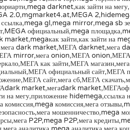
иарти,mega darknet,как зайти на мегу,
 2.0,mgmarket4.at,MEGA 2,hidemega
сылка,mega gl,mega mirror,mega sb зе
кет,MEGA официальный,mega площадка,
 market,megaкак зайти,как зайти на me
ега dark market,МЕГА darknet,мега dark
ГА mirror,мега onion,МЕГА onion,МЕГА s
еркало,МЕГА как зайти,МЕГА магазин,мега
циальный,МЕГА официальный сайт,МЕГА п
жение,МЕГА сайт,мега сб,МЕГА скачать,м
ЕГАdark market,мегаdark market,МЕГАоф
йти на мегу,приложение hidemega,ссылка 
га комиссия,mega комиссия,мега отзывы,
безопасность,мега мошенничество,mega м
рсы,мега P2P,mega P2P,мега кредиты,me
,мега аналитика,mega аналитика,мега ко