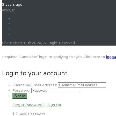
3 years ago
@fatejsin
Share Share U © 2020, All Right Reserved.
Required 'Candidate' login to applying this job.
Click here to
logou
Login to your account
Username/Email Address:
Password:
Forgot Password?
|
Sign Up
Save Password