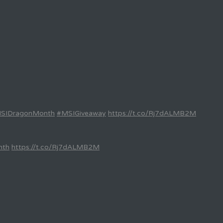
SIDragonMonth
#MSIGiveaway
https://t.co/Rj7dALMB2M
nth
https://t.co/Rj7dALMB2M