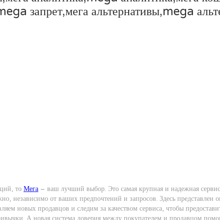
,mega запрет,мега альтернативы,mega аль
ций, то
Мега
– ваш лучший выбор. Это самая крупная и надежная сервис 
жно, независимо от ваших предпочтений и запросов. Здесь представлен 
яем новых продавцов и следим за качеством сервиса, чтобы предоставит
ривычки. А новая система доверия между покупателем и продавцом помо