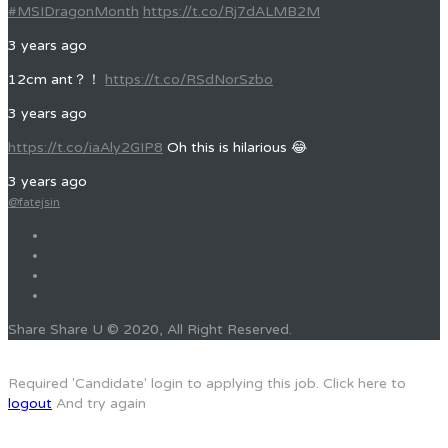
#MSIDragonMonth
https://t.co/Rj7dALMB2M
3 years ago
12cm ant？！
https://t.co/RSdNorSzbo
3 years ago
https://t.co/iaAly2GIP8
Oh this is hilarious 😂
3 years ago
@fatejsin
Share Share U © 2020, All Right Reserved.
Required 'Candidate' login to applying this job.
Click here to
logout
And try again