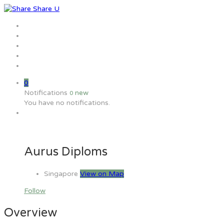
Home
Jobs
Employers
Candidate
MW Training
0
Notifications
new
0
You have no notifications.
Aurus Diploms
Singapore
View on Map
Follow
Overview