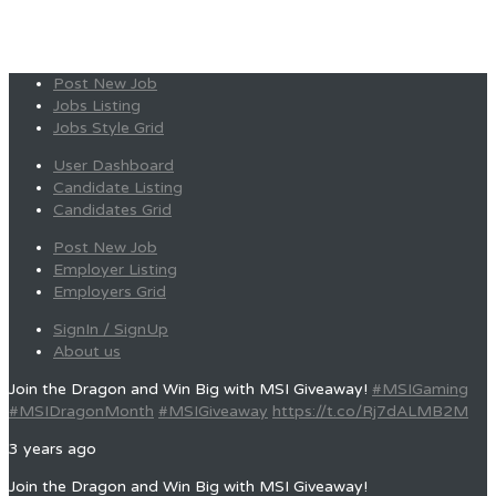
Post New Job
Jobs Listing
Jobs Style Grid
User Dashboard
Candidate Listing
Candidates Grid
Post New Job
Employer Listing
Employers Grid
SignIn / SignUp
About us
Join the Dragon and Win Big with MSI Giveaway!
#MSIGaming
#MSIDragonMonth
#MSIGiveaway
https://t.co/Rj7dALMB2M
3 years ago
Join the Dragon and Win Big with MSI Giveaway!