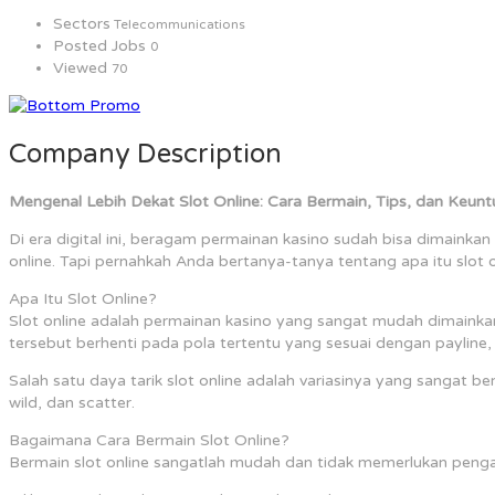
Sectors
Telecommunications
Posted Jobs
0
Viewed
70
Company Description
Mengenal Lebih Dekat Slot Online: Cara Bermain, Tips, dan Keun
Di era digital ini, beragam permainan kasino sudah bisa dimainkan
online. Tapi pernahkah Anda bertanya-tanya tentang apa itu slot
Apa Itu Slot Online?
Slot online adalah permainan kasino yang sangat mudah dimainka
tersebut berhenti pada pola tertentu yang sesuai dengan paylin
Salah satu daya tarik slot online adalah variasinya yang sangat be
wild, dan scatter.
Bagaimana Cara Bermain Slot Online?
Bermain slot online sangatlah mudah dan tidak memerlukan pengal