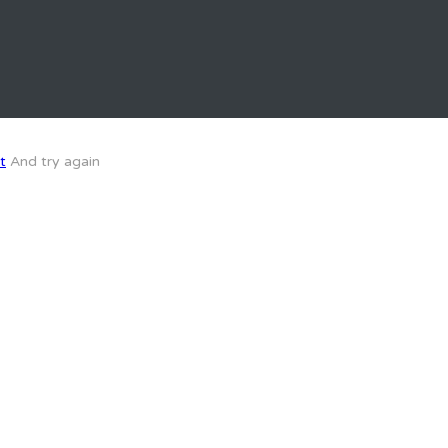
t
And try again