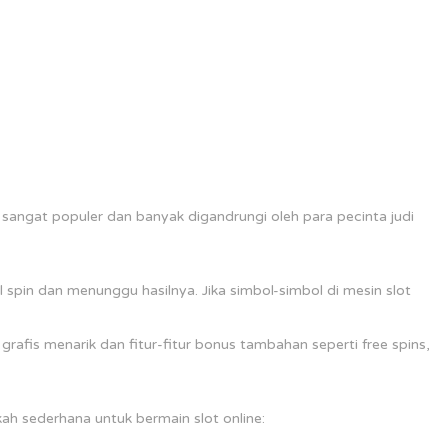
g sangat populer dan banyak digandrungi oleh para pecinta judi
pin dan menunggu hasilnya. Jika simbol-simbol di mesin slot
 grafis menarik dan fitur-fitur bonus tambahan seperti free spins,
ah sederhana untuk bermain slot online: