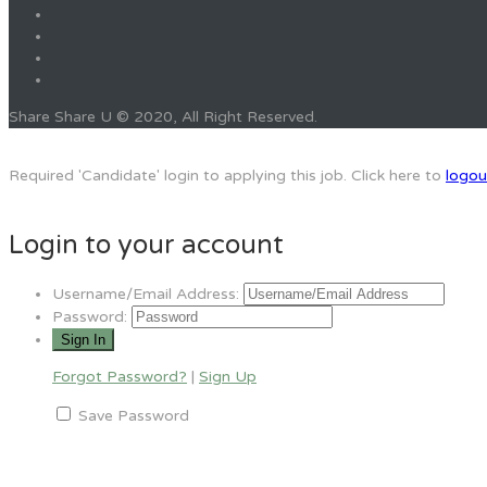
Share Share U © 2020, All Right Reserved.
Required 'Candidate' login to applying this job.
Click here to
logou
Login to your account
Username/Email Address:
Password:
Forgot Password?
|
Sign Up
Save Password