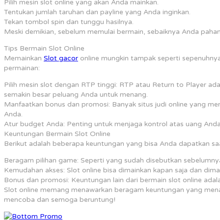
Pilih mesin slot online yang akan Anda mainkan.
Tentukan jumlah taruhan dan payline yang Anda inginkan.
Tekan tombol spin dan tunggu hasilnya.
Meski demikian, sebelum memulai bermain, sebaiknya Anda pahami d
Tips Bermain Slot Online
Memainkan
Slot gacor
online mungkin tampak seperti sepenuhny
permainan:
Pilih mesin slot dengan RTP tinggi: RTP atau Return to Player ad
semakin besar peluang Anda untuk menang.
Manfaatkan bonus dan promosi: Banyak situs judi online yang 
Anda.
Atur budget Anda: Penting untuk menjaga kontrol atas uang Anda 
Keuntungan Bermain Slot Online
Berikut adalah beberapa keuntungan yang bisa Anda dapatkan saat
Beragam pilihan game: Seperti yang sudah disebutkan sebelumnya,
Kemudahan akses: Slot online bisa dimainkan kapan saja dan dima
Bonus dan promosi: Keuntungan lain dari bermain slot online adal
Slot online memang menawarkan beragam keuntungan yang menari
mencoba dan semoga beruntung!