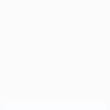
User Dashboard
Candidate Listing
Candidates Grid
Post New Job
Employer Listing
Employers Grid
SignIn / SignUp
About us
Join the Dragon and Win Big with MSI Giveaway!