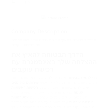
135
Company Description
הדרך הבטוחה להאיץ את ההצלחה שלך באינסטגרם
עם רכישת עוקבים
הדרך הבטוחה להאיץ את
ההצלחה שלך באינסטגרם עם
רכישת עוקבים
כדי
להאיץ בבטחה
את ההצלחה שלך באינסטגרם עם
רכישת עוקבים, התחל על ידי חיפוש
שירותים מהימנים
שיש להם ביקורות חיוביות. בצע
רכישות ראשוניות
קטנות
כדי להעריך את האיכות והמעורבות של
העוקבים. שילוב עוקבים שנרכשו עם
אסטרטגיות
צמיחה אורגנית
עוזר לשמור על מהימנות תוך הגדלת
הנראות. עקוב באופן סדיר אחר מדדי המעורבות שלך