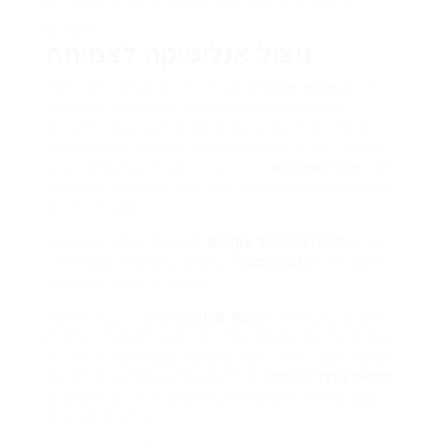
ומוקירים.
ניצול אנליטיקה לצמיחה
יצירת
חיבור חזק
עם הקהל שלכם מניחה את היסוד
לצמיחה באינסטגרם, אך ידיעה כיצד למנף את
המעורבות יכולה להעלות את החשבון שלכם לרמה
הבאה. על ידי ניתוח תובנות אינסטגרם, תוכלו לעקוב
אחר
מדדי מעורבות
כמו לייקים, תגובות ושיתופים, ובכך
לזהות אילו פורמטים של תוכן מהדהדים טוב יותר אצל
העוקבים שלכם.
הבנת
דמוגרפיה של עוקבים
דרך אנליטיקה מאפשרת
לכם ליצור
תוכן ממוקד
המושך קטעי קהל ספציפיים,
וכך מגביר מעורבות ושימור.
מעקב שוטף אחר
הגעת פוסטים
ונתוני רושם מאפשר
לכם לייעל זמני פרסום ותדירות, ובכך להבטיח שהתוכן
מגיע למספר המרבי של עוקבים. בנוסף, על ידי סקירת
מגמות גידול עוקבים
, תוכלו לשכלל אסטרטגיות רכישת
עוקבים, תוך התמקדות במה שמניע מעורבות עוקבים
אורגניים ורכושים.