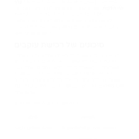
יתרה מכך, מעורבות אותנטית זו יכולה לשפר את
ערך
חיי הלקוח
, שכן מותגים הבונים קהילה חזקה רואים עד
50% יותר רכישות חוזרות. על ידי מתן עדיפות
לאינטראקציות אמיתיות, אתם לא רק בונים מספר
עוקבים; אתם מטפחים נאמנות ואמון שיכולים להוביל
ליחסים ארוכי טווח.
סיכונים של רכישת עוקבים
רכישת עוקבים עשויה להיראות כפתרון מהיר לשדרוג
הנוכחות שלך באינסטגרם, אך היא כרוכה בסיכונים
משמעותיים. כשאתה בוחר לרכוש עוקבים, אתה עשוי
ליהנות ממספר עוקבים מנופח, אך זה לרוב מוביל
לשיעור מעורבות נמוך. זה יכול להרתיע עוקבים ולקוחות
פוטנציאליים אורגניים, ובסופו של דבר לפגוע במהימנות
המותג שלך.
הנה סקירה קצרה של הסיכונים:
השפעה
סיכון
הפחתת סיכויים לאינטראקציות
שיעור מעורבות נמוך
אותנטיות