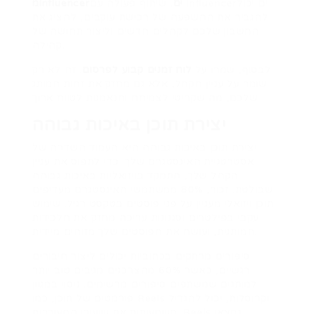
מinfluencerים
. שיתוף פעולה עם influencerים יכול
להגביר את ההשפעה של רכישת עוקבים, להציג את
החשבון שלכם לקהלים חדשים וליצור תחושה של
קהילה.
לבסוף, שמרו על
לוח זמנים קבוע לפרסום
. זה לא רק
שומר על עניין הקהל, אלא גם מחזק את זהות המותג
שלכם, מה שקריטי לצמיחה והנאמנות לטווח ארוך.
יצירת תוכן באיכות גבוהה
יצירת תוכן באיכות גבוהה היא העמוד השדרה של
אסטרטגיית האינסטגרם שלך. כדי לתפוס את עניין
הקהל שלך, התמקד בויזואליות באיכות גבוהה
שבולטת. זכור, 80% ממשתמשי האינסטגרם מעדיפים
תוכן ויזואלי מעניין על פני פוסטים בטקסט רגיל. שימוש
עקבי בפילטרים וסגנונות עריכה מחזק את הלכידות
המותגית, ועושה את הפוסטים שלך מזוהים מיידית.
סיפורים מרתקים בכתוביות יכולים ליצור חיבורים
רגשיים, כאשר 60% מהצרכנים מגיבים טוב יותר
למותגים שמשתפים סיפורים מרשימים. ניסוי במגוון
פורמטים של תוכן, כמו Reels וקרוסלות, יכול להגדיל
משמעותית את שיעורי המעורבות. Reels נמצאו