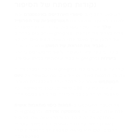
נקודות מפתח של הסיפור
השימוש התכוף ב-
סיפורי היוהלייטס באינסטגרם
יכול
לשדרג באופן משמעותי את
האטרקטיביות של הפרופיל
שלך
ואת רמת המעורבות. על ידי ארגון הסיפורים
הטובים ביותר ב-Highlights, אתה מאריך את הנראות
של התוכן שלך מעבר לחיי השעה הטיפוסיים. זה לא
רק
מגביר את הנראות של המותג
אלא גם מעודד
ביקורים בפרופיל; למעשה, 58% מהמשתמשים יותר
.
ביעילות
סביר שיתעניינו במותג שמארגן Highlights
תוכל לקטלג את ה-Highlights שלך על פי נושאים כמו
עדויות, הדגמות מוצר, או אירועים, מה שמשפר את
ניווט
המשתמש
ושומר על הקהל שלך באינסטגרם מעורב.
כל Highlight יכול להכיל עד 100 סיפורים, ובכך
מאפשר לך להציג כמות גדולה של מידע במבט אחד.
אל תשכח להשתמש ב-
תמונות כיסוי מותאמות אישית
ל-Highlights; אלה יעזרו לשמור על
אסתטיקה אחידה
שמחזקת את זהות המותג והמקצועיות שלו. פרופיל
מאורגן היטב עם חזות מושכת יכול למשוך עוקבים
חדשים, שכן הוא מראה שאכפת לך מהנוכחות שלך
בפלטפורמה.