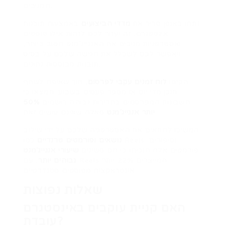
המגיבים.
נתחו באופן סדיר את
מדדי הביצועים
באמצעות תובנות
אינסטגרם. זה יעזור לכם לזהות אילו פוסטים
ואסטרטגיות מניבים את האנגייג’מנט הטוב ביותר,
ויאפשר לכם לשכלל את הגישה שלכם על בסיס
תובנות מבוססות נתונים.
הקימו
לוח זמנים עקבי לפרסום
, תוך שאיפה לשתף
תוכן מדי יום או מספר פעמים בשבוע. תמצאו כי
חשבונות המפרסמים בתדירות גבוהה רושמים
50%
מאלה שאינם עושים זאת.
יותר אנגייג’מנט
המשיכו להתאים את האסטרטגיה שלכם על ידי שילוב
נושאים ופורמטים טרנדיים
כמו Reels וסיפורים.
פורמטים אלה הוכיחו כי הם משיגים
שיעורי אנגייג’מנט
גבוהים יותר
, עם Reels המייצרים 22% יותר
אינטראקציה מפוסטים סטנדרטיים.
שאלות נפוצות
האם קניית עוקבים באינסטגרם
עובדת?