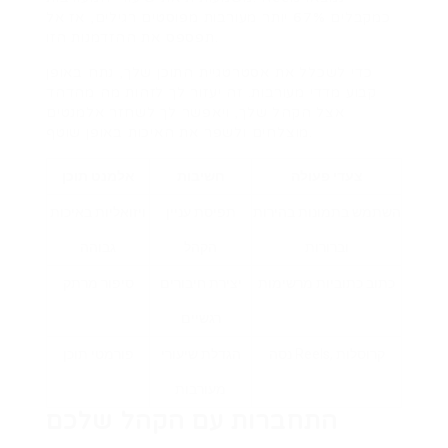
כמקבלים 67% יותר מעורבות מפוסטים רגילים, אז אל
תפספס את ההזדמנות הזו.
כדי לשכלל את אסטרטגיית התוכן שלך, נתח באופן
קבוע מדדי מעורבות. זה יעזור לך לזהות מה מהדהד
אצל הקהל שלך, ויאפשר לך לשחזר אלמנטים
מוצלחים ולשפר את האיכות באופן שוטף.
צעדי פעולה
חשיבות
אלמנט תוכן
השתמש בתמונות בהירות
תפיסת עניין
ויזואליות באיכות
וברורות
הקהל
גבוהה
כתוב כתוביות מרשימות
יצירת חיבורים
סיפור מרתק
רגשיים
נסה Reels, קרוסלות
הגדלת שיעורי
פורמטי תוכן
מעורבות
התחברות עם הקהל שלכם