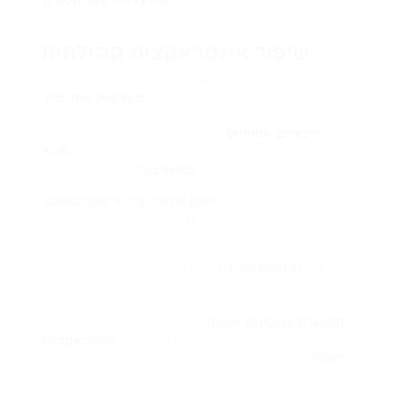
אמץ מעורבות אותנטית, וראה את
ההצלחה באינסטגרם
שלך עולה!
שיפור אינטראקציה קהילתית
כיצד ניתן לשפר באמת את האינטראקציה הקהילתית
באינסטגרם? התחילו בהתמקדות ב
מעורבות אותנטית
.
כאשר אתם רוכשים עוקבים באינסטגרם, שאפו
ל
חיבורים אמיתיים
ולא רק למספרים. אינטראקציה
סדירה עם עוקבים יכולה להוביל לעלייה של
30%
בפוסטים שלכם.
במעורבות
הגבה לתגובות, שתפו
תוכן שנוצר על ידי משתמשים
,
וצרו סקרים או חידונים שיעזרו לכם לתקשר עם הקהל
שלכם ביעילות יותר.
טיפוח
תחושת קהילה
הוא קריטי. מחקרים מראים כי
76% מהצרכנים נוטים להמליץ יותר על מותגים שהם
מרגישים התחברות אליהם, וזה מדגיש את כוחה של
תקשורת מותאמת אישית
. התעסקות עם הקהל שלכם
דרך סשנים חיים לא רק מגבירה את
אינטראקציית
הקהל
עד כדי 40%, אלא גם מספקת תובנות חשובות
על העדפותיהם ועניינותיהם.