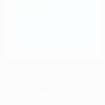
#MSIGaming
#MSIDragonMonth
#MSIGiveaway
https://t.co/Rj7dALMB2M
3 years ago
Join the Dragon and Win Big with MSI Giveaway!
#MSIDragonMonth
https://t.co/Rj7dALMB2M
3 years ago
12cm ant？！
https://t.co/RSdNorSzbo
3 years ago
https://t.co/iaAly2GIP8
Oh this is hilarious 😂
3 years ago
@fatejsin
Share Share U © 2020, All Right Reserved.