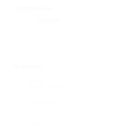
Instafollow
Singapore
View on Map
Follow
Overview
Sectors
Education Training
Posted Jobs
0
Viewed