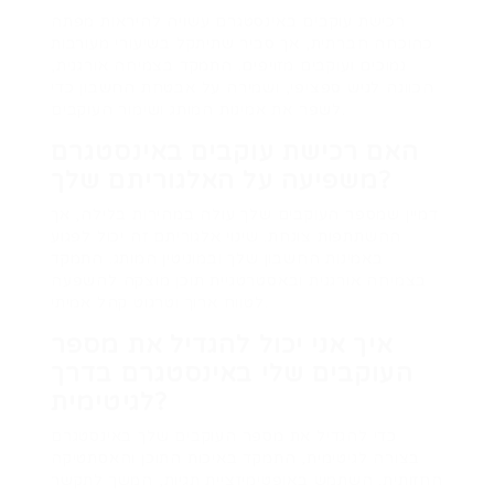
רכישת עוקבים באינסטגרם עשויה להיראות מפתה
כהוכחה חברתית, אך סביר שתיתקל בשיעורי מעורבות
נמוכים ועוקבים מזויפים. התמקד בצמיחה אורגנית,
הכוונה לניש ספציפי, ושמירה על אבטחת החשבון כדי
לשפר את אמינות המותג ושימור העוקבים.
האם רכישת עוקבים באינסטגרם
משפיעה על האלגוריתם שלך?
דמיין שמספר העוקבים שלך עולה במהירות בלילה, אך
ההשתתפות צונחת. שינוי אלגוריתם זה יכול לפגוע
באמינות החשבון שלך ובמוניטין המותג. התמקד
בצמיחה אורגנית ובאסטרטגיית תוכן מוצקה להשפעה
לטווח ארוך וטרגוט קהל אמיתי.
איך אני יכול להגדיל את מספר
העוקבים שלי באינסטגרם בדרך
לגיטימית?
כדי להגדיל את מספר העוקבים שלך באינסטגרם
בצורה לגיטימית, התמקד באיכות התוכן והאסתטיקה
החזותית. השתמש באופטימיזציית תגיות, המשך לתקשר