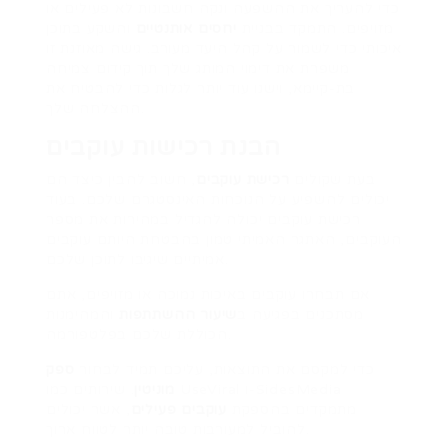
כדי להעריך את ההשפעה ונקה חשבונות לא פעילים או
מזויפים. התמקד בבניית
יחסים אותנטיים
והשקע בתוכן
איכותי כדי לשמור על קהל היעד מעורב. גישה מאוזנת זו
משפרת את דימוי המותג שלך תוך קידום צמיחה
בת-קיימא, וישנו עוד יותר לגלות כדי להבטיח את
ההצלחה שלך.
הבנת רכישות עוקבים
בעת שקולים
רכישת עוקבים
, חשוב להבין כיצד הם
יכולים להשפיע על הנוכחות האינסטגרם שלכם. בעוד
רכישת עוקבים יכולה להגדיל במהירות את מספר
העוקבים, האתגר האמיתי טמון בהבטחת היותם עוקבים
אמיתיים שיגיבו לתוכן שלכם.
אם תבחרו עוקבים באיכות נמוכה או מזויפים, אתם
מסתכנים בפגיעה ב
שיעור ההשתתפות
והמהימנות
הכוללת שלכם בפלטפורמה.
כדי למקסם את התוצאות, עליכם תמיד לבחור
ספק
מוניטין
. שירותים כמו UseViral ו-SidesMedia
מתמקדים בהספקת
עוקבים פעילים
, אשר יכולים
להוביל למעורבות טובה יותר לטווח ארוך.