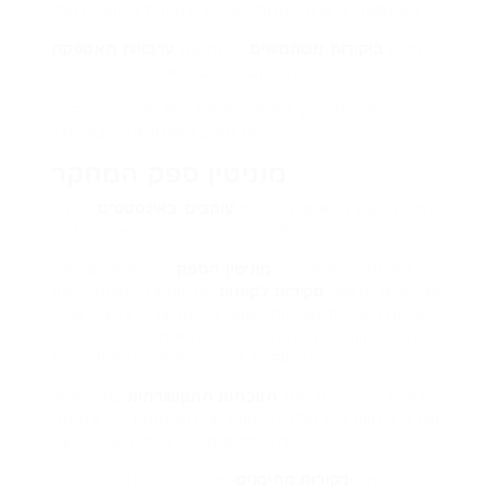
האינסטגרם שלך, התחל על ידי חקירת המוניטין שלו.
בדוק
ביקורות משתמשים
ואמת את
ערבויות האספקה
כדי לוודא שאתה מקבל עוקבים אמיתיים ומעורבים.
צעד זה יעזור לך להימנע ממלכודות ולבצע השקעה
חכמה בצמיחת החשבון שלך.
מוניטין ספק המחקר
מציאת ספק מתאים לרכישת
עוקבים באינסטגרם
יכולה
להועיל משמעותית בצמיחת החשבון והאמינות שלו.
התחילו במחקר על
מוניטין הספק
דרך אתרי סקירה
עצמאיים. חפשו
סקירות לקוחות
ועדויות כדי להעריך את
איכות השירות ואמינותו. ספק מהימן צריך להציג מודל
עסקי שקוף, תוך הבהרה כיצד הוא משיג עוקבים תוך
התמקדות בחשבונות אמיתיים ופעילים.
לאחר מכן, בחנו את
הנוכחות התקשורתית
של הספק
ומדדי המעורבות שלו. זה מעיד כי הם מתרגלים את מה
שהם מטיפים ויש להם רקורד מוצק.
המלצות מ
מקורות מהימנים
או פורומים ענפיים יכולים