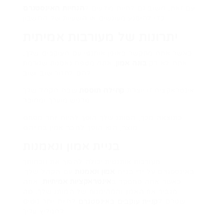
עם זאת, חשוב גם להיות מודעים ל
הנחיות האינסטגרם
כדי להימנע מעונשים או השעיות של החשבון.
יתרונות של מעורבות אמיתית
כאשר אתה מתקשר באופן אותנטי עם העוקבים שלך,
אתה לא רק
בונה אמון
; אתה מטפח נאמנות שגורמת
להם לחזור שוב ושוב.
אינטראקציה זו יוצרת
קהילה תוססת
שבה הקהל שלך
מרגיש מוערך ומחובר.
כתוצאה מכך, המותג שלך הופך להיות יותר מסתם
מוצר; הוא הופך לחבר אמין בחייהם.
בניית אמון ונאמנות
מעורבות אותנטית יכולה להפוך את נוכחותך
באינסטגרם על ידי בניית
אמון ונאמנות
עם הקהל שלך.
כאשר אתה מתמקד ב
אינטראקציות אמיתיות
, אתה
מגביר את האמון והמהימנות של המותג שלך, מה
שגורם ל
קניית עוקבים באינסטגרם
להיות יותר נוטים
להמליץ עליך.