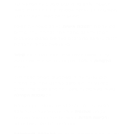
למעשה, 69% מהצרכנים סומכים על המלצות של
משפיענים, כך שגישה אסטרטגית יכולה להגדיל באופן
משמעותי את מספר העוקבים שלך.
מתן עדיפות ל
תגובות אישיות
לא רק משפר את תפיסת
המותג אלא גם מחבר אותך לקהילה שלך. מדהים
לגלות ש-83% מהצרכנים מעדיפים מותגים שמעורבים
באופן פעיל במדיה החברתית.
על ידי טיפוח יחסים אלה, תוכל להגדיל את
שימור
הלקוחות
ב-30%, שכן אנשים מעריכים את הנגיעה
האישית.
תוכן שנוצר על ידי משתמשים משחק תפקיד חיוני
בתהליך זה. הוא נתפס כאותנטי יותר ויכול להגדיל
שיעורי מעורבות עד 28% יותר מהפוסטים שלך, מחזק
.
את
נאמנות הקהילה
בסופו של דבר, בניית קהילה נאמנה דרך מעורבות
עקבית ו
אותנטית
יכולה להוביל לעלייה של 50%
ב
רכישות חוזרות
. כאשר לקוחות מרגישים מוערכים
ומחוברים, הם יותר נוטים לחזור.