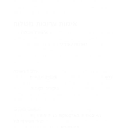
גם להיות בעלי ערך; משתמשים לעתים קרובות
משתפים את חוויותיהם עם שירותים שונים, מה שעוזר
לכם לקבל החלטה מושכלת.
אימות ערובות משלוח
ספק שירות אמין תמיד צריך להציע
ערבויות משלוח
כדי
לאשר שההשקעה שלכם מוגנת. חפשו ספקים
המבטיחים
משלוח עוקבים
בפרק זמן ספציפי, בדרך
כלל מכמה שעות ועד כמה ימים לאחר הרכישה. זה
מבטיח שאינכם מחכים ללא הגבלת זמן להשגת
העוקבים שלכם.
ספקים מוכרים לעתים קרובות כוללים
ערבות השבת
כסף
או מדיניות החלפה עבור
עוקבים אבודים
בתקופה
מסוימת, מה שמוסיף ביטחון נוסף להשקעה שלכם.
לפני שאתם מתחייבים, בדקו
ביקורות לקוחות
והמלצות
כדי להעריך את אמינות הספק, במיוחד בנוגע לעקביות
ואיכות משלוח העוקבים.
בנוסף, וודאו שהספק משתמש
בשיטות תשלום
מאובטחות
ו
בפרקטיקות בטוחות וחוקיות
לרכישת
עוקבים. זה מפחית את הסיכון להפרת
תנאי השירות של
, שיכולים להוביל לענישה.
אינסטגרם