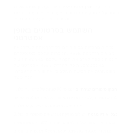
עדכון שוטף של ה-Highlights שלך עם
תוכן חדש
שומר על המבקרים החוזרים מעורבים ומיודעים, ומוכיח
שהמותג שלך פעיל ורספונסיבי.
השתמש בסרטונים באופן
אסטרטגי
נקודות מרכזיות בסיפור הם רק דרך אחת לשדרג את
הנוכחות שלכם באינסטגרם; Reels מציעים הזדמנות
דינמית נוספת לערב את הקהל שלכם. באמצעות ניצול
אסטרטגי של Reels באינסטגרם, תוכלו להגדיל
משמעותית את רכישת העוקבים ואת שיעור ההעברה.
הנה כיצד:
חבקו סיפורים יצירתיים
: עם עד 90 שניות של סרטון, תוכלו
להציג מוצרים, לשתף תכנים מאחורי הקלעים, או לספר סיפור
מותג משכנע שמהדהד אצל הקהל שלכם.
נצלו אודיו מגמתי
: שילוב מוזיקה או נושאים פופולריים יכול
להפוך את התוכן שלכם למזוהה יותר. כ-50% מהמשתמשים
מתעניינים יותר ב-Reels עם אודיו מגמתי, מה שמגדיל את