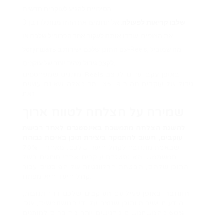
הסיכויים להגיע לעוקבים חדשים.
שלבו קריאות לפעולה
: אל תחמיצו את ההזדמנות לדרבן
את הצופים. עודדו אותם לעקוב אחר הפרופיל שלכם או
לступшать עם התוכן שלכם ישירות ב-Reels, מה שמוביל
לקצב גידול מהיר יותר של עוקבים.
מותגים שמפרסמים Reels באופן עקבי עדים לקצב
גידול של עוקבים מהיר פי 35 יותר מאלה שאינם עושים
זאת.
שמירה על הצלחה לטווח ארוך
להשגת הצלחה מתמשכת באינסטגרם לאחר רכישת
עוקבים, חשוב להתמקד ביצירת תוכן באיכות גבוהה
שבאמת מתחבר לקהל היעד שלכם. מאחר ו-70%
ממשתמשי האינסטגרם עוקבים אחרי מותגים בשל
התוכן שלהם, הבטחת הרלוונטיות של הפוסטים עבור
קהל היעד היא מפתח.
התחברו באופן פעיל עם העוקבים שלכם דרך תגובות,
הודעות ישירות ותוכן שנוצר על ידי המשתמשים, שכן
60% מהמשתמשים מרגישים יותר מחוברים למותגים