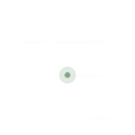
התחברות עם הקהל שלכם היא חיונית לבניית קהל
נאמן באינסטגרם. כאשר אתם מתקשרים באופן פעיל
עם העוקבים שלכם, אתם לא רק מעלים מעורבות אלא
גם משפרים שימור לקוחות.
הנה שלוש אסטרטגיות יעילות להתחלה:
: שתפו
השתמשו בתוכן שנוצר על ידי משתמשים (UGC)
פוסטים מהעוקבים שלכם. זה לא רק מאמת את תרומותיהם
אלא מעודד מעורבות קהילתית. מותגים המציגים תוכן UGC
מדווחים על עלייה של 50% במעורבות.
ערכו סשנים אינטראקטיביים
: השתמשו בסיפורי
אינסטגרם לשאלות ותשובות או סקרים. סשנים אינטראקטיביים
אלה יכולים להעלות שיעורי מעורבות בעד 30%, ולעודד את
הקהל שלכם לשתף את דעותיהם ולהרגיש מחוברים יותר
למותג.
חגגו אבני דרך
: הכירו בהישגים או יובלות של העוקבים
שלכם באופן קבוע. פרקטיקה זו מחזקת קשרי קהילה ובונה קהל
מעורב יותר, כאשר עוקבים נאמנים מרגישים מוערכים