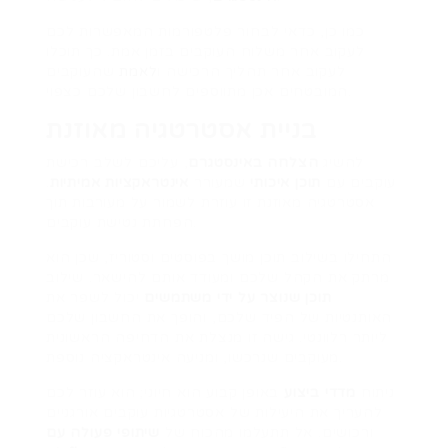
כמו כן, כדאי לבחור פלטפורמות המאפשרות לכם
לעקוב אחר משלוח העוקבים בזמן אמת. כך תוכלו
לעקוב אחר תהליך הרכישה ו
לאמת
שהעוקבים
המובטחים אכן מתווספים לחשבון שלכם כצפוי.
בניית אסטרטגיה מאוזנת
להשיג
הצלחה באינסטגרם
, עליכם לשלב רכישת
עוקבים עם
תוכן איכותי
שמעורר
אינטראקציות אמיתיות
.
אסטרטגיה מאוזנת זו עוזרת לשמור על מעורבות תוך
הפחתת נטישת עוקבים.
התחילו בשילוב תוכן מושך בפוסטים וסטוריז, שכן הוא
מרתק את הקהל שלכם ומעודד אותם להישאר. שילוב
תוכן שנוצר על ידי משתמשים
יכול לשפר את
האותנטיות של הפיד שלכם, והופך את החשבון שלכם
ליותר רלוונטי. גישה זו מנצלת את הדחיפה הראשונית
מעוקבים שנרכשו, ומניעה אינטראקציה נוספת.
ניתוח
מדדי ביצוע
באופן קבוע הוא חיוני; הוא עוזר לכם
להעריך את היעילות של אסטרטגיות עוקבים אורגניים
ורכושים. אל תתעלמו מהכוח של
שיתופי פעולה עם