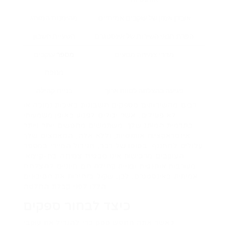
אובדן אמון של עוקבים אמיתיים
מהימנות המותג
הפרת תנאי השירות של אינסטגרם
השעיית חשבון
מדדי צמיחה מטעים
מספר
עוקבים
מנופח
פגיעה בהצלחה לטווח ארוך
בניית קהילה
רבים מהשירותים מספקים חשבונות באיכות נמוכה או
לא פעילים, אשר יכולים לפגוע באופן משמעותי
בתדמית המותג שלך. משתמשים מחפשים יותר ויותר
אינטראקציות אותנטיות, וללא אלה, המאמצים שלך
עלולים להתנגף. בסופו של דבר, הגידול המיידי במספר
העוקבים מרכישות אינו מבטיח צמיחה בת-קיימא.
מעורבות אותנטית ובניית קהילה הם חיוניים להצלחה
אמיתית באינסטגרם. לכן, שקול בזהירות את הסיכונים
הללו לפני קבלת החלטה.
כיצד לבחור ספקים
כאשר אתה מחפש ספק כדי להגדיל את עוקבי