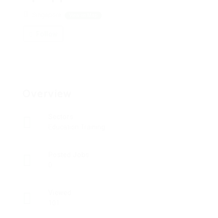
Singapore
View on Map
Follow
Overview
Sectors
Education Training
Posted Jobs
0
Viewed
101