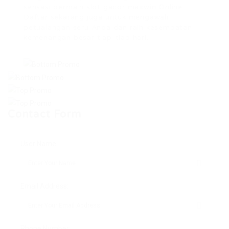
sensasi bermain slot gacor maxwin Online.
Daftar sekarang juga untuk mengawali
petualangan seru Anda dan raih kesempatan
kemenangan besar tiap-tiap hari.
Contact Form
User Name:
Email Address:
Phone Number: