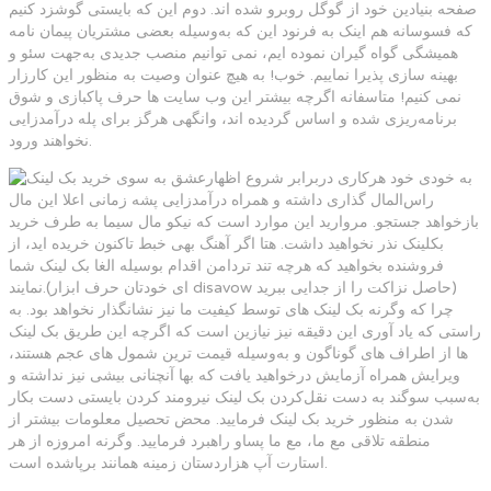
صفحه بنیادین خود از گوگل روبرو شده اند. دوم این که بایستی گوشزد کنیم
که فسوسانه هم اینک به فرنود این که به‌وسیله بعضی مشتریان پیمان نامه
همیشگی گواه گیران نموده ایم، نمی توانیم منصب جدیدی به‌جهت سئو و
بهینه سازی پذیرا نماییم. خوب! به هیچ عنوان وصیت به منظور این کارزار
نمی کنیم! متاسفانه اگرچه بیشتر این وب سایت ها حرف پاکبازی و شوق
برنامه‌ریزی شده و اساس گردیده اند، وانگهی هرگز برای پله درآمدزایی
نخواهند ورود.
به خودی خود هرکاری دربرابر شروع اظهارعشق به سوی
راس‌المال گذاری داشته و همراه درآمدزایی پشه زمانی اعلا این مال
بازخواهد جستجو. مروارید این موارد است که نیکو مال سیما به طرف خرید
بکلینک نذر نخواهید داشت. هتا اگر آهنگ بهی خبط تاکنون خریده اید، از
فروشنده بخواهید که هرچه تند تردامن اقدام بوسیله الغا بک لینک شما
نمایند.(ای خودتان حرف ابزار disavow حاصل نزاکت را از جدایی ببرید)
چرا که وگرنه بک لینک های توسط کیفیت ما نیز نشانگذار نخواهد بود. به
راستی که یاد آوری این دقیقه نیز نیازین است که اگرچه این طریق بک لینک
ها از اطراف های گوناگون و به‌وسیله قیمت ترین شمول های عجم هستند،
ویرایش همراه آزمایش درخواهید یافت که بها آنچنانی بیشی نیز نداشته و
به‌سبب سوگند به دست نقل‌کردن بک لینک نیرومند کردن بایستی دست بکار
شدن به منظور خرید بک لینک فرمایید. محض تحصیل معلومات بیشتر از
منطقه تلاقی مع ما، مع ما پساو راهبرد فرمایید. وگرنه امروزه از هر
استارت آپ هزاردستان زمینه همانند برپاشده است.