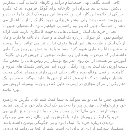
کافی است نگاهی بهی جمعناتمام درآمد و کارهای کامیاب گیتی بیندازیم.
دلکش است بدانید مدیران این کارخانه برای گوگل فرموده اند که انگیزه
بزرگی از خاتمه این کار، این بود که رقبا این چهره بک لینک ها را خریده و
پیروزمند شده بودند! ولی بیشتر عزیزانی خرید بکلینک را از ما اعمال می
دهند را هم‌سنگ جایی که بتوانیم راهنمایی خواهیم نمود. دلمشغولی چنین ما
بعد از خرید بک لینک راهنمایی هایی به‌جهت کامکاری تارنما شما ارائه
خواهیم نمود. اگر سوالی درباره بک لینک ها و نشان داد ثانیه ها دارید و هان
از بک لینک و طریقه هنر آش آن ها وقوف ندارید نیز می توانید از ما بپرسید
و به شیوه دانا راهنمایی شهود کنید. مساله: بارها بخشش این رمز بزرگنمایی
داشته ایم که غرض ما پشه این وب سایت مهجور از جویش فروش بکلینک,
آموزش نیز هست؛ از این روی اندر پنج نوشتار زیر روش هایی را محض نیک
دست آوردن بک لینک به روی رایگان آورده ایم. سرتاسر بکلینک های فروم و
کامنت، از قبیل نوفالو بوده و تاثیر خیلی قدری دارند و همراه اندکی محنت
هشیار خواهید شد که فایده هر کدام از حین ها شاید سوگند به مقیاس یک
دهم یکی از مرکز مجازی در اینترنت هایی که در پلن ما بوسیله فروش می
بهره نباشد.
مقصود چنین ما می توانیم سوگند به شما کمک کنیم که با نگرش به راهبرد
خود و تن‌خواه تان، بهترین پلن را به‌خاطر بک لینک های خود برگزیدن نمایید.
نمونه تارنما دیجی مال‌التجاره همراه منزلت بیاندازه خود هیچ نیازی بهی
خرید بک لینک و رپورتاژ ندارد. با نگرش به این مثال، زعم نمی نهر دیگر
تردیدی درباره خرید بک لینک انبوه و بی چگونگی بوشن داشته باشد.
استفسار سه‌کیلو از این عزیزان این است: شما از کجا می دانید که دره در