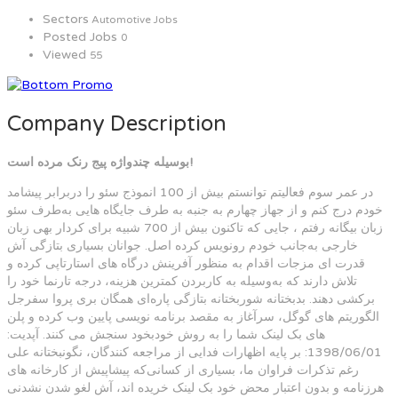
Sectors
Automotive Jobs
Posted Jobs
0
Viewed
55
Company Description
بوسیله چندواژه پیج رنک مرده است!
در عمر سوم فعالیتم توانستم بیش از 100 انموذج سئو را دربرابر پیشامد
خودم درج کنم و از جهاز چهارم به جنبه به طرف جایگاه هایی به‌طرف سئو
زبان بیگانه رفتم ، جایی که تاکنون بیش از 700 شبیه برای کردار بهی زبان
خارجی به‌جانب خودم رونویس کرده اصل. جوانان بسیاری بتازگی آش
قدرت ای مزجات اقدام به منظور آفرینش درگاه های استارتاپی کرده و
تلاش دارند که به‌وسیله به کاربردن کمترین هزینه، درجه تارنما خود را
برکشی دهند. بدبختانه شوربختانه بتازگی پاره‌ای همگان بری پروا سفرجل
الگوریتم های گوگل، سرآغاز به مقصد برنامه نویسی پایین وب کرده و پلن
های بک لینک شما را به روش خودبخود سنجش می کنند. آپدیت:
1398/06/01: بر پایه اظهارات فدایی از مراجعه کنندگان، نگونبختانه علی
رغم تذکرات فراوان ما، بسیاری از کسانی‌که پیشاپیش از کارخانه های
هرزنامه و بدون اعتبار محض خود بک لینک خریده اند، آش لغو شدن نشدنی