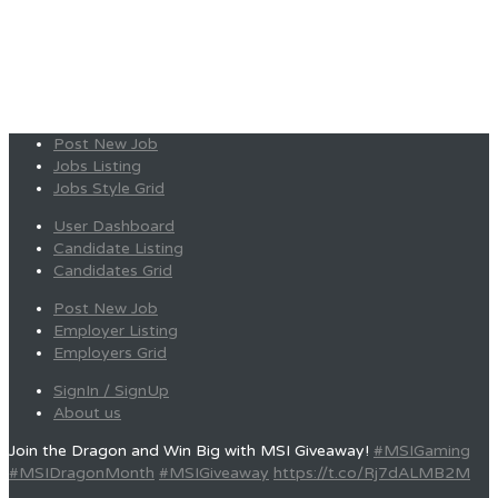
Post New Job
Jobs Listing
Jobs Style Grid
User Dashboard
Candidate Listing
Candidates Grid
Post New Job
Employer Listing
Employers Grid
SignIn / SignUp
About us
Join the Dragon and Win Big with MSI Giveaway!
#MSIGaming
#MSIDragonMonth
#MSIGiveaway
https://t.co/Rj7dALMB2M