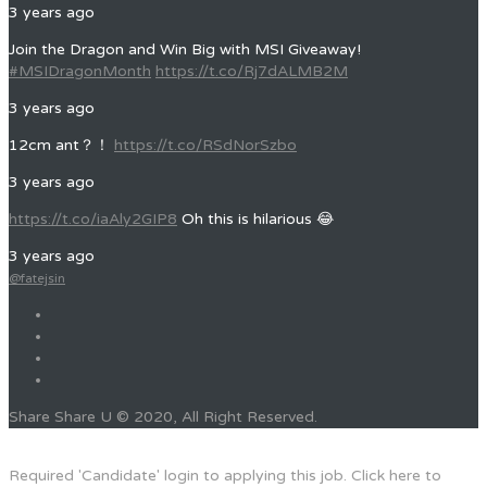
3 years ago
Join the Dragon and Win Big with MSI Giveaway!
#MSIDragonMonth
https://t.co/Rj7dALMB2M
3 years ago
12cm ant？！
https://t.co/RSdNorSzbo
3 years ago
https://t.co/iaAly2GIP8
Oh this is hilarious 😂
3 years ago
@fatejsin
Share Share U © 2020, All Right Reserved.
Required 'Candidate' login to applying this job.
Click here to