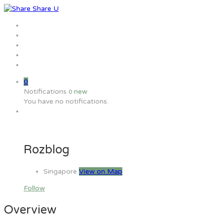
Home
Jobs
Employers
Candidate
MW Training
0
Notifications
new
0
You have no notifications.
Rozblog
Singapore
View on Map
Follow
Overview