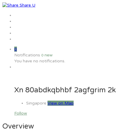
Home
Jobs
Employers
Candidate
MW Training
0
Notifications
new
0
You have no notifications.
Xn 80abdkqbhbf 2agfgrim 2k
Singapore
View on Map
Follow
Overview