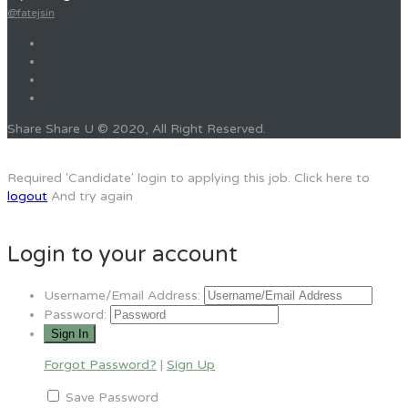
@fatejsin
Share Share U © 2020, All Right Reserved.
Required 'Candidate' login to applying this job.
Click here to
logout
And try again
Login to your account
Username/Email Address:
Password:
Forgot Password?
|
Sign Up
Save Password