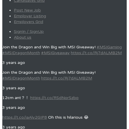
Candidates Grid
Post New Job
Employer Listing
Employers Grid
SignIn / SignUp
About us
Join the Dragon and Win Big with MSI Giveaway!
#MSIGaming
#MSIDragonMonth
#MSIGiveaway
https://t.co/Rj7dALMB2M
3 years ago
Join the Dragon and Win Big with MSI Giveaway!
#MSIDragonMonth
https://t.co/Rj7dALMB2M
3 years ago
12cm ant？！
https://t.co/RSdNorSzbo
3 years ago
https://t.co/iaAly2GIP8
Oh this is hilarious 😂
3 years ago