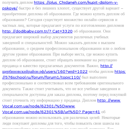
получить диплом
https: //plus. Chidaneh.com/kupit-diplom-v-
pskove/
быстро и без лишних хлопот, существует другой вариант –
приобретение диплома об образовании. Где можно купить диплом об
образовании? Сегодня существует множество онлайн-сервисов и
частных лиц, которые предлагают услуги по изготовлению дипломов
http: //dodibaby.com.tr/? Cat=3320
об образовании. Они
предлагают широкий выбор документов различных учебных
заведений и специальностей. Можно заказать диплом о высшем
образовании, о среднем профессиональном образовании или о любом
другом уровне образования. При выборе места, где можно купить
диплом об образовании, стоит обращать внимание на репутацию
продавца и качество предлагаемых документов. Важно,
http://
щербиновскийрайон.рф/users/160?wid=1022
чтобы диплом
https:
//576school.ru/forum/forum1/topic110/
был выполнен
профессионально и соответствовал всем требованиям оригинального
документа. Также стоит учитывать, что не все учебные заведения и
специальности доступны для заказа диплома, поэтому перед покупкой
стоит уточнить эту информацию у продавца. Диплом
http: //www.
Vocal.com.ua/node/62301/%5Dwww.
Vocal.com.ua/node/62301%5B/url%5D? Page=41
об
образовании можно использовать для различных целей. Некоторые
люди покупают дипломы для того, чтобы повысить свои шансы на