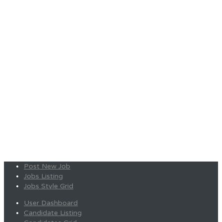
Post New Job
Jobs Listing
Jobs Style Grid
User Dashboard
Candidate Listing